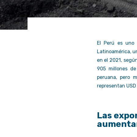
Ir al Servicio
Ir al S
El Perú es uno 
Latinoamérica, un
en el 2021, segú
905 millones de
peruana, pero m
representan USD 
Las expor
aumentar