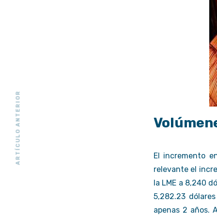
ARTÍCULO ANTERIOR
Volúmene
El incremento e
relevante el incr
la LME a 8,240 dó
5,282.23 dólare
apenas 2 años. A