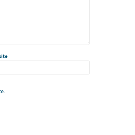
ite
te.