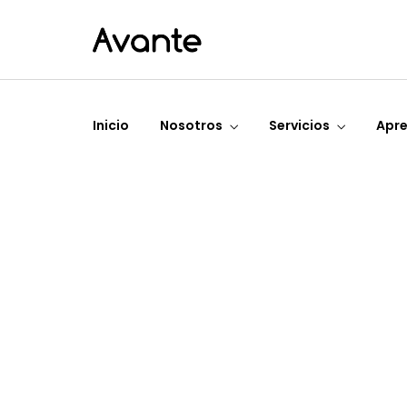
Inicio
Nosotros
Servicios
Apr
Invierte
Fin
Rentabiliza tus
Solu
ahorros de
financi
acuerdo a tus
brind