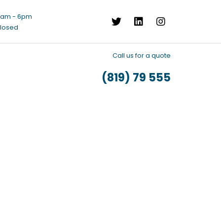
8am - 6pm
losed
Call us for a quote
(819) 79 555
iona
Asesora
ades del
Tenemos un
cado
equipo
idas en
especializado