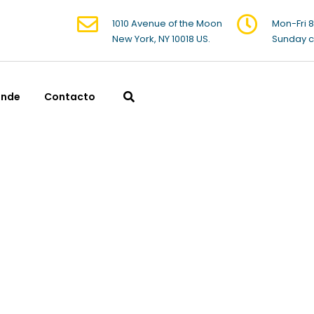
1010 Avenue of the Moon
Mon-Fri 
New York, NY 10018 US.
Sunday c
ende
Contacto
ancia
Cambia
Gest
ciones
Operaciones de
Oportunid
eras para
cambio de moneda
mer
arte la
rápidas y seguras.
convert