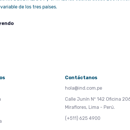
variable de los tres países.
eyendo
os
Contáctanos
hola@ind.com.pe
a
Calle Junín Nº 142 Oficina 20
Miraflores, Lima - Perú.
(+511) 625 4900
a